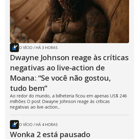
O VÍCIO
/
HÁ 3 HORAS
Dwayne Johnson reage às críticas
negativas ao live-action de
Moana: “Se você não gostou,
tudo bem”
Ao redor do mundo, a bilheteria ficou em apenas US$ 246
milhões O post Dwayne Johnson reage às críticas
negativas ao live-action...
O VÍCIO
/
HÁ 4 HORAS
Wonka 2 está pausado