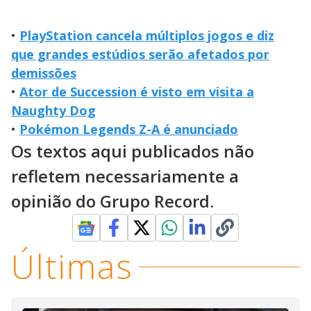
•
PlayStation cancela múltiplos jogos e diz
que grandes estúdios serão afetados por
demissões
•
Ator de Succession é visto em visita a
Naughty Dog
•
Pokémon Legends Z-A é anunciado
Os textos aqui publicados não
refletem necessariamente a
opinião do Grupo Record.
Últimas