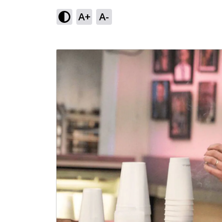
A+
A-