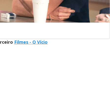
arceiro
Filmes - O Vício