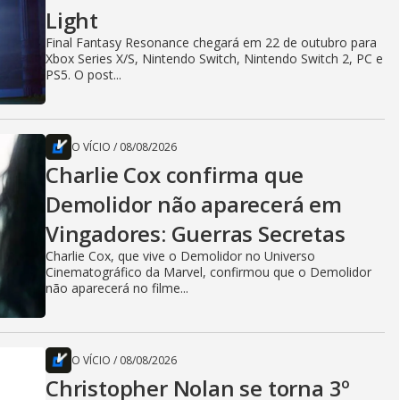
Light
Final Fantasy Resonance chegará em 22 de outubro para
Xbox Series X/S, Nintendo Switch, Nintendo Switch 2, PC e
PS5. O post...
O VÍCIO
/
08/08/2026
Charlie Cox confirma que
Demolidor não aparecerá em
Vingadores: Guerras Secretas
Charlie Cox, que vive o Demolidor no Universo
Cinematográfico da Marvel, confirmou que o Demolidor
não aparecerá no filme...
O VÍCIO
/
08/08/2026
Christopher Nolan se torna 3º