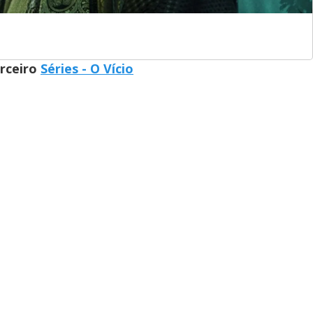
arceiro
Séries - O Vício