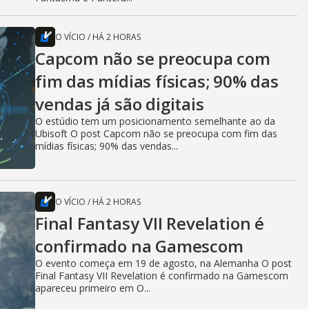
O VÍCIO
/
HÁ 2 HORAS
Capcom não se preocupa com
fim das mídias físicas; 90% das
vendas já são digitais
O estúdio tem um posicionamento semelhante ao da
Ubisoft O post Capcom não se preocupa com fim das
mídias físicas; 90% das vendas...
O VÍCIO
/
HÁ 2 HORAS
Final Fantasy VII Revelation é
confirmado na Gamescom
O evento começa em 19 de agosto, na Alemanha O post
Final Fantasy VII Revelation é confirmado na Gamescom
apareceu primeiro em O...