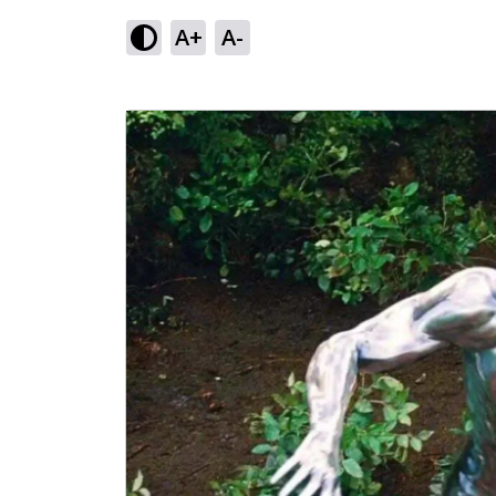
A+
A-