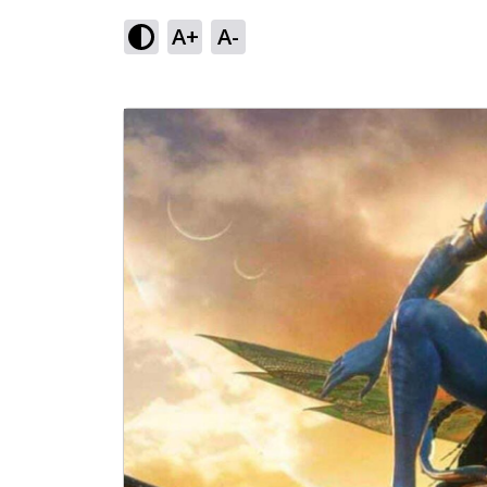
A+
A-