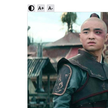
A+
A-