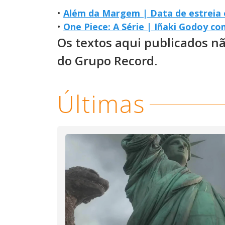
•
Além da Margem | Data de estreia 
•
One Piece: A Série | Iñaki Godoy c
Os textos aqui publicados n
do Grupo Record.
Últimas