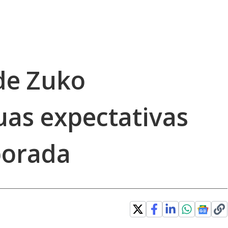
 de Zuko
uas expectativas
porada