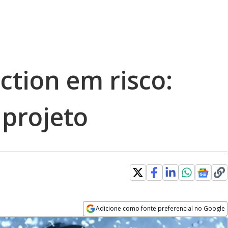
ction em risco:
 projeto
Adicione como fonte preferencial no Google
Opens in new window