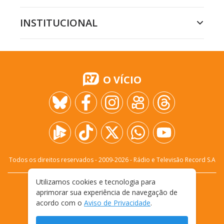
INSTITUCIONAL
O VÍCIO
Todos os direitos reservados - 2009-
2026
- Rádio e Televisão Record S.A
Utilizamos cookies e tecnologia para
CARREIRA
FALE CONOSCO
PRIVACIDADE
aprimorar sua experiência de navegação de
TERMOS E CONDIÇÕES DE USO
acordo com o
Aviso de Privacidade
.