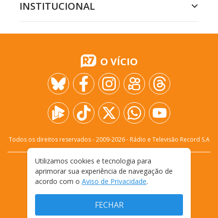
INSTITUCIONAL
O VÍCIO
Todos os direitos reservados - 2009-
2026
- Rádio e Televisão Record S.A
Utilizamos cookies e tecnologia para
CARREIRA
FALE CONOSCO
PRIVACIDADE
aprimorar sua experiência de navegação de
TERMOS E CONDIÇÕES DE USO
acordo com o
Aviso de Privacidade
.
FECHAR