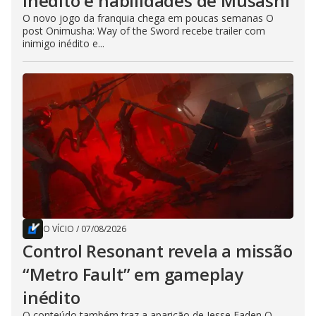
inédito e habilidades de Musashi
O novo jogo da franquia chega em poucas semanas O
post Onimusha: Way of the Sword recebe trailer com
inimigo inédito e...
O VÍCIO
/
07/08/2026
Control Resonant revela a missão
“Metro Fault” em gameplay
inédito
O conteúdo também traz a aparição de Jesse Faden O