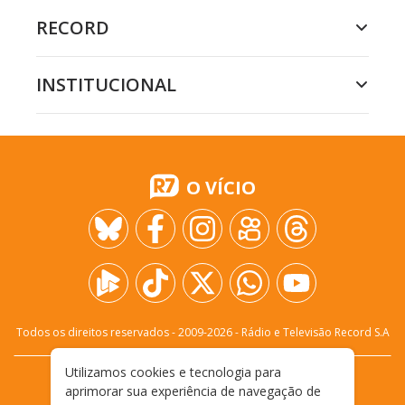
RECORD
INSTITUCIONAL
O VÍCIO
Todos os direitos reservados - 2009-
2026
- Rádio e Televisão Record S.A
Utilizamos cookies e tecnologia para
CARREIRA
FALE CONOSCO
PRIVACIDADE
aprimorar sua experiência de navegação de
TERMOS E CONDIÇÕES DE USO