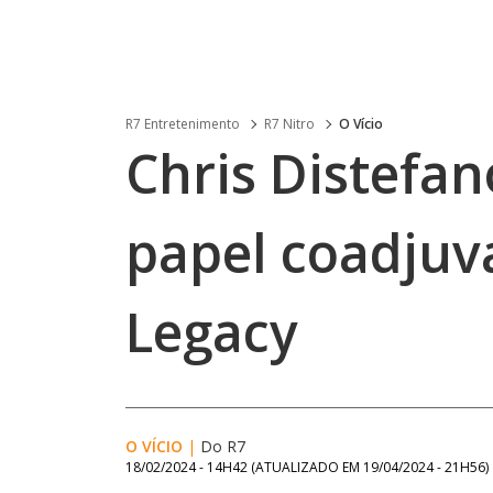
R7 Entretenimento
R7 Nitro
O Vício
Chris Distefan
papel coadju
Legacy
O VÍCIO
|
Do R7
18/02/2024 - 14H42
(ATUALIZADO EM
19/04/2024 - 21H56
)