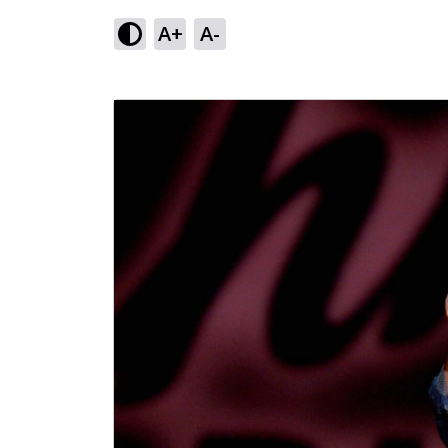
A+
A-