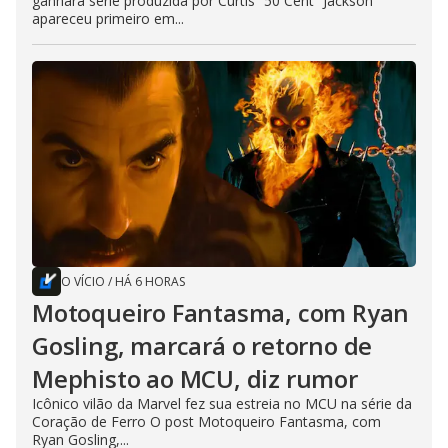
ganhará série produzida por Curtis “50 Cent” Jackson
apareceu primeiro em...
O VÍCIO
/
HÁ 6 HORAS
Motoqueiro Fantasma, com Ryan
Gosling, marcará o retorno de
Mephisto ao MCU, diz rumor
Icônico vilão da Marvel fez sua estreia no MCU na série da
Coração de Ferro O post Motoqueiro Fantasma, com
Ryan Gosling,...