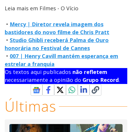
Leia mais em Filmes - O Vício
•
Mercy | Diretor revela imagem dos
bastidores do novo filme de Chris Pratt
•
Studio Ghibli receberá Palma de Ouro
honorária no Festival de Cannes
•
007 | Henry Cavill mantém esperança em
estrelar a franquia
Os textos aqui publicados
não refletem
necessariamente a opinião do
Grupo Record
.
Últimas