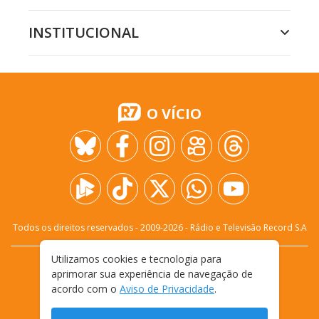
INSTITUCIONAL
O VÍCIO
Todos os direitos reservados - 2009-
2026
- Rádio e Televisão Record S.A
Utilizamos cookies e tecnologia para
CARREIRA
FALE CONOSCO
PRIVACIDADE
aprimorar sua experiência de navegação de
TERMOS E CONDIÇÕES DE USO
acordo com o
Aviso de Privacidade
.