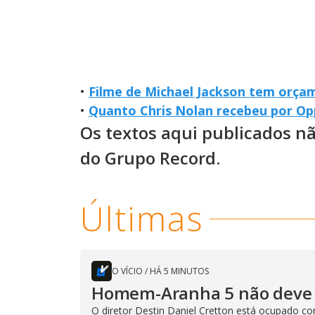
•
Filme de Michael Jackson tem orça
•
Quanto Chris Nolan recebeu por O
Os textos aqui publicados n
do Grupo Record.
Últimas
O VÍCIO
/
HÁ 5 MINUTOS
Homem-Aranha 5 não deve 
O diretor Destin Daniel Cretton está ocupado 