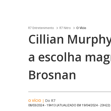
R7 Entretenimento
R7 Nitro
O Vício
Cillian Murph
a escolha magn
Brosnan
O VÍCIO
|
Do R7
08/03/2024 - 19H13
(ATUALIZADO EM
19/04/2024 - 23H22
)