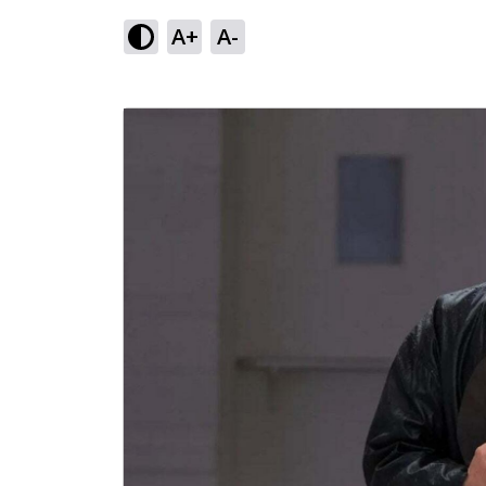
A+
A-