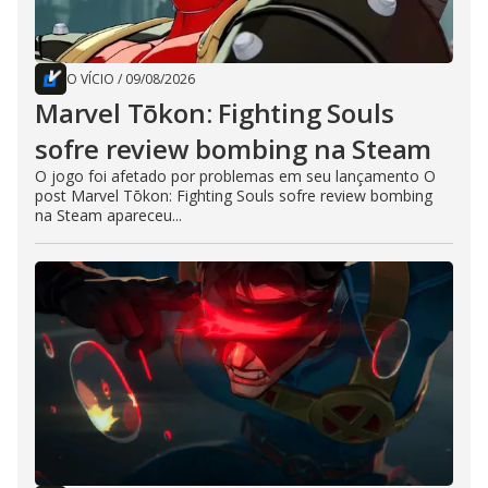
O VÍCIO
/
09/08/2026
Marvel Tōkon: Fighting Souls
sofre review bombing na Steam
O jogo foi afetado por problemas em seu lançamento O
post Marvel Tōkon: Fighting Souls sofre review bombing
na Steam apareceu...