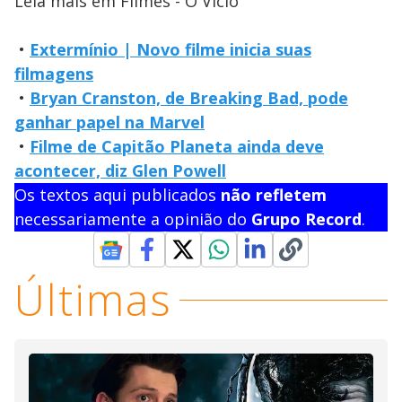
Leia mais em Filmes - O Vício
•
Extermínio | Novo filme inicia suas
filmagens
•
Bryan Cranston, de Breaking Bad, pode
ganhar papel na Marvel
•
Filme de Capitão Planeta ainda deve
acontecer, diz Glen Powell
Os textos aqui publicados
não refletem
necessariamente a opinião do
Grupo Record
.
Últimas