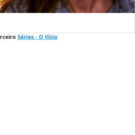
arceiro
Séries - O Vício