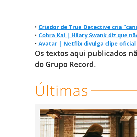
•
Criador de True Detective cria “can
•
Cobra Kai | Hilary Swank diz que n
•
Avatar | Netflix divulga clipe ofici
Os textos aqui publicados n
do Grupo Record.
Últimas