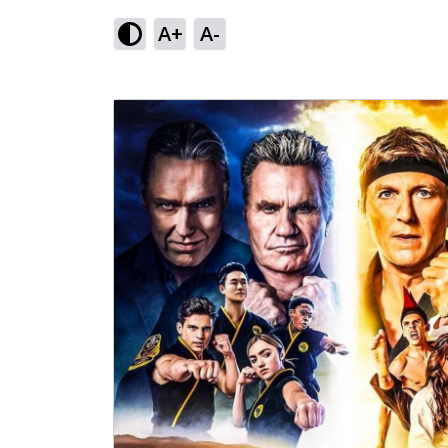
A+
A-