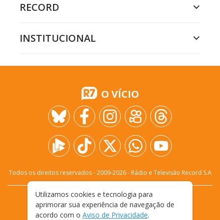
RECORD
INSTITUCIONAL
O VÍCIO
Todos os direitos reservados - 2009-
2026
- Rádio e Televisão Record S.A
Utilizamos cookies e tecnologia para
CARREIRA
FALE CONOSCO
PRIVACIDADE
aprimorar sua experiência de navegação de
TERMOS E CONDIÇÕES DE USO
acordo com o
Aviso de Privacidade
.