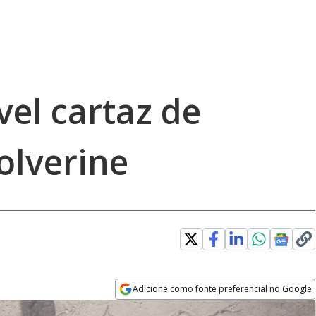
vel cartaz de
olverine
Adicione como fonte preferencial no Google
Opens in new window