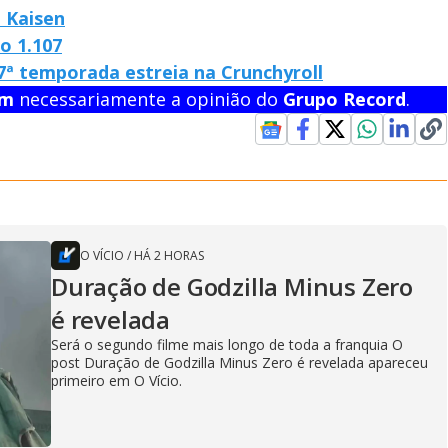
 Kaisen
o 1.107
ª temporada estreia na Crunchyroll
em
necessariamente a opinião do
Grupo Record
.
O VÍCIO
/
HÁ 2 HORAS
Duração de Godzilla Minus Zero
é revelada
Será o segundo filme mais longo de toda a franquia O
post Duração de Godzilla Minus Zero é revelada apareceu
primeiro em O Vício.