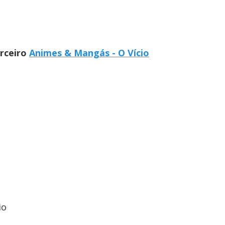
arceiro
Animes & Mangás - O Vício
io