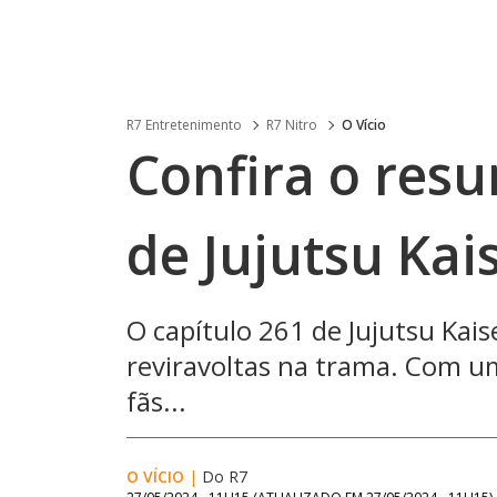
R7 Entretenimento
R7 Nitro
O Vício
Confira o res
de Jujutsu Kai
O capítulo 261 de Jujutsu Kai
reviravoltas na trama. Com u
fãs...
O VÍCIO
|
Do R7