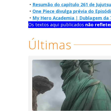
•
Resumão do capítulo 261 de Jujutsu
•
One Piece divulga prévia do Episódi
•
My Hero Academia | Dublagem da 7
Os textos aqui publicados
não reflet
Últimas