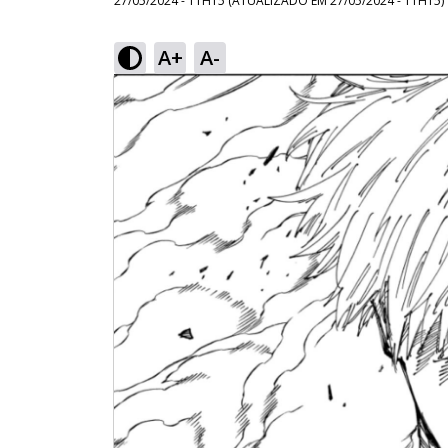
27/05/2024 - 11H15
(ATUALIZADO EM
27/05/2024 - 11H15
)
A+
A-