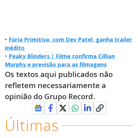
•
Fúria Primitiva, com Dev Patel, ganha trailer
inédito
•
Peaky Blinders | Filme confirma Cillian
Murphy e previsão para as filmagens
Os textos aqui publicados não
refletem necessariamente a
opinião do Grupo Record.
Últimas