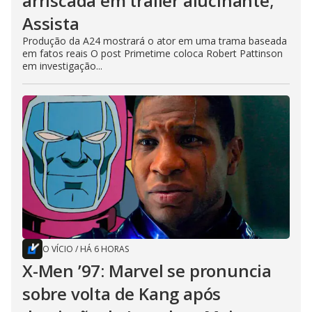
arriscada em trailer alucinante;
Assista
Produção da A24 mostrará o ator em uma trama baseada
em fatos reais O post Primetime coloca Robert Pattinson
em investigação...
O VÍCIO
/
HÁ 6 HORAS
X-Men ’97: Marvel se pronuncia
sobre volta de Kang após