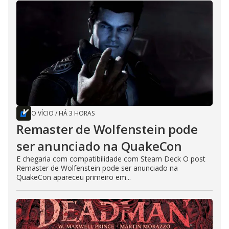
O VÍCIO
/
HÁ 3 HORAS
Remaster de Wolfenstein pode
ser anunciado na QuakeCon
E chegaria com compatibilidade com Steam Deck O post
Remaster de Wolfenstein pode ser anunciado na
QuakeCon apareceu primeiro em...