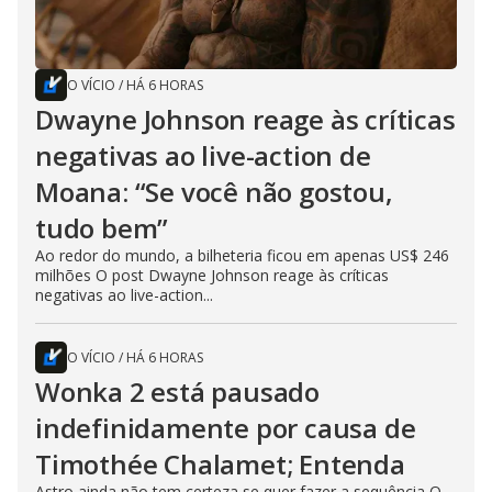
O VÍCIO
/
HÁ 6 HORAS
Dwayne Johnson reage às críticas
negativas ao live-action de
Moana: “Se você não gostou,
tudo bem”
Ao redor do mundo, a bilheteria ficou em apenas US$ 246
milhões O post Dwayne Johnson reage às críticas
negativas ao live-action...
O VÍCIO
/
HÁ 6 HORAS
Wonka 2 está pausado
indefinidamente por causa de
Timothée Chalamet; Entenda
Astro ainda não tem certeza se quer fazer a sequência O