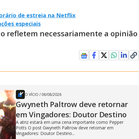
orário de estreia na Netflix
ações especiais
ão refletem necessariamente a opinião
O VÍCIO
/
06/08/2026
Gwyneth Paltrow deve retornar
em Vingadores: Doutor Destino
A atriz estará em uma cena importante como Pepper
Potts O post Gwyneth Paltrow deve retornar em
Vingadores: Doutor Destino...