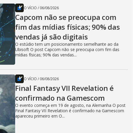
O VÍCIO
/
06/08/2026
Capcom não se preocupa com
fim das mídias físicas; 90% das
vendas já são digitais
O estúdio tem um posicionamento semelhante ao da
Ubisoft O post Capcom não se preocupa com fim das
mídias físicas; 90% das vendas...
O VÍCIO
/
06/08/2026
Final Fantasy VII Revelation é
confirmado na Gamescom
O evento começa em 19 de agosto, na Alemanha O post
Final Fantasy VII Revelation é confirmado na Gamescom
apareceu primeiro em O...