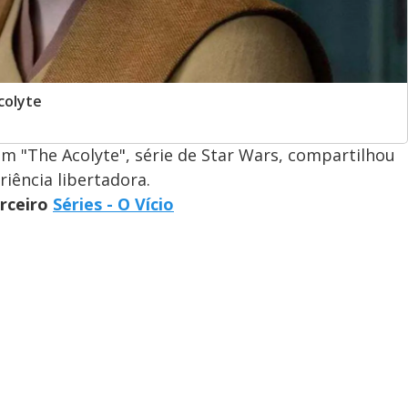
colyte
m "The Acolyte", série de Star Wars, compartilhou
iência libertadora.
arceiro
Séries - O Vício