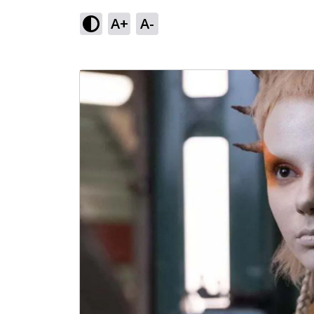
A+
A-