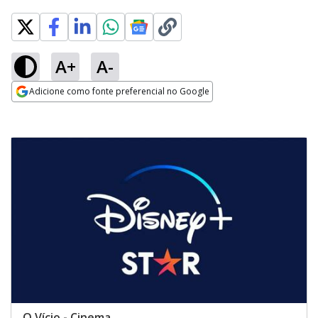
A+
A-
Adicione como fonte preferencial no Google
Opens in new window
O Vício - Cinema