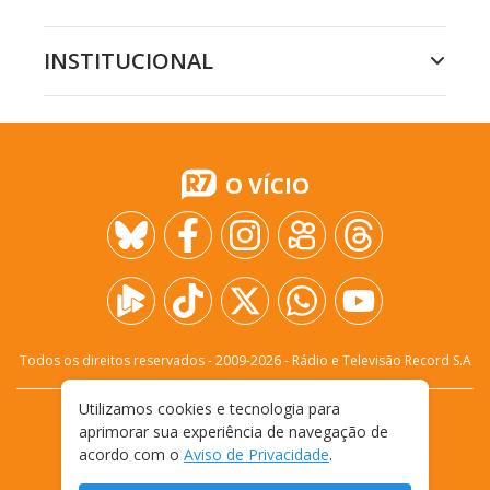
INSTITUCIONAL
O VÍCIO
Todos os direitos reservados - 2009-
2026
- Rádio e Televisão Record S.A
Utilizamos cookies e tecnologia para
CARREIRA
FALE CONOSCO
PRIVACIDADE
aprimorar sua experiência de navegação de
TERMOS E CONDIÇÕES DE USO
acordo com o
Aviso de Privacidade
.