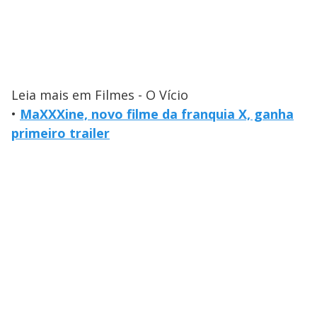
Leia mais em Filmes - O Vício
•
MaXXXine, novo filme da franquia X, ganha
primeiro trailer