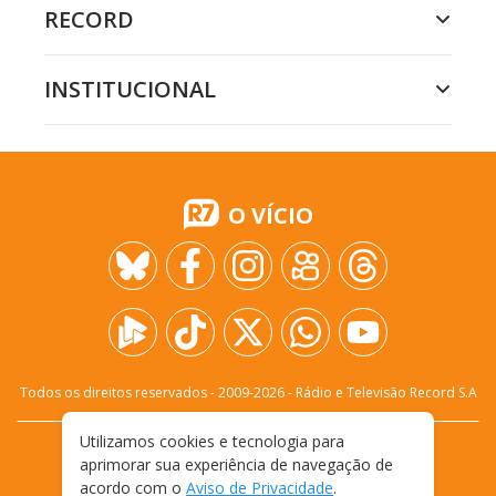
RECORD
INSTITUCIONAL
O VÍCIO
Todos os direitos reservados - 2009-
2026
- Rádio e Televisão Record S.A
Utilizamos cookies e tecnologia para
CARREIRA
FALE CONOSCO
PRIVACIDADE
aprimorar sua experiência de navegação de
TERMOS E CONDIÇÕES DE USO
acordo com o
Aviso de Privacidade
.