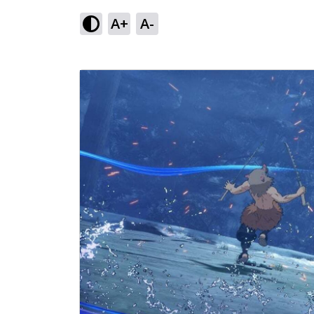
A+
A-