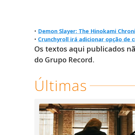
•
Demon Slayer: The Hinokami Chroni
•
Crunchyroll irá adicionar opção de c
Os textos aqui publicados n
do Grupo Record.
Últimas