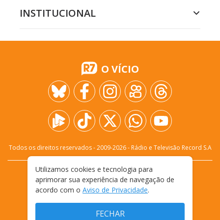
INSTITUCIONAL
O VÍCIO
Todos os direitos reservados - 2009-
2026
- Rádio e Televisão Record S.A
Utilizamos cookies e tecnologia para
CARREIRA
FALE CONOSCO
PRIVACIDADE
aprimorar sua experiência de navegação de
TERMOS E CONDIÇÕES DE USO
acordo com o
Aviso de Privacidade
.
FECHAR