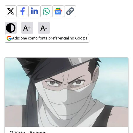
A+
A-
Adicione como fonte preferencial no Google
Opens in new window
O Vício - Animes