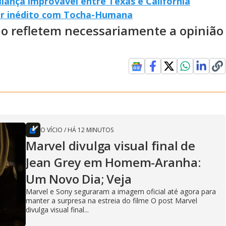
aliança improvável entre Texas e Califórnia
er inédito com Tocha-Humana
ão refletem necessariamente a opinião
O VÍCIO
/
HÁ 12 MINUTOS
Marvel divulga visual final de
Jean Grey em Homem-Aranha:
Um Novo Dia; Veja
Marvel e Sony seguraram a imagem oficial até agora para
manter a surpresa na estreia do filme O post Marvel
divulga visual final...