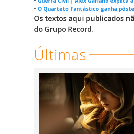
•
Guerra Civil | Alex Garland explica 
•
O Quarteto Fantástico ganha pôst
Os textos aqui publicados n
do Grupo Record.
Últimas