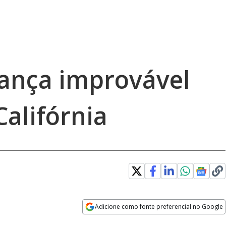
iança improvável
Califórnia
Adicione como fonte preferencial no Google
Opens in new window