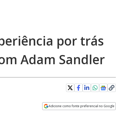
eriência por trás
com Adam Sandler
Adicione como fonte preferencial no Google
Opens in new window