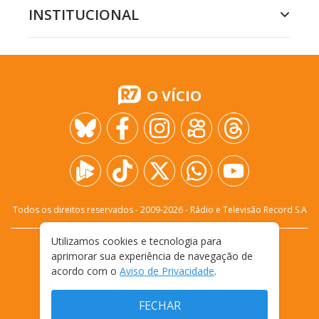
INSTITUCIONAL
O VÍCIO
Todos os direitos reservados - 2009-
2026
- Rádio e Televisão Record S.A
Utilizamos cookies e tecnologia para
CARREIRA
FALE CONOSCO
PRIVACIDADE
aprimorar sua experiência de navegação de
TERMOS E CONDIÇÕES DE USO
acordo com o
Aviso de Privacidade
.
FECHAR