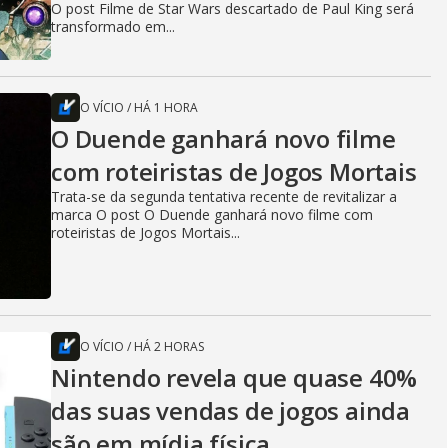
O post Filme de Star Wars descartado de Paul King será
transformado em...
O VÍCIO
/
HÁ 1 HORA
O Duende ganhará novo filme
com roteiristas de Jogos Mortais
Trata-se da segunda tentativa recente de revitalizar a
marca O post O Duende ganhará novo filme com
roteiristas de Jogos Mortais...
O VÍCIO
/
HÁ 2 HORAS
Nintendo revela que quase 40%
das suas vendas de jogos ainda
são em mídia física