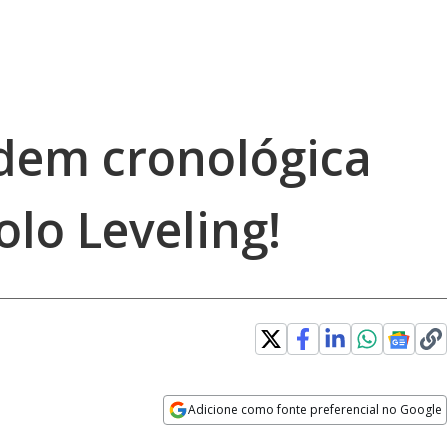
dem cronológica
olo Leveling!
Adicione como fonte preferencial no Google
Opens in new window