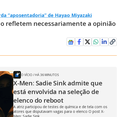
rda “aposentadoria” de Hayao Miyazaki
ão refletem necessariamente a opinião
O VÍCIO
/
HÁ 36 MINUTOS
X-Men: Sadie Sink admite que
está envolvida na seleção de
elenco do reboot
A atriz participou de testes de química e de tela com os
atores que disputavam vagas para o elenco O post X-
Men: Sadie Sink...