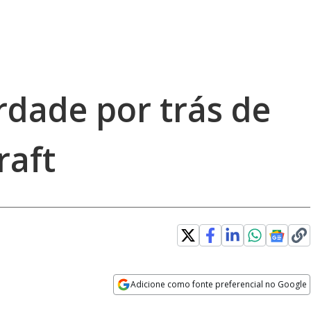
rdade por trás de
raft
Adicione como fonte preferencial no Google
Opens in new window