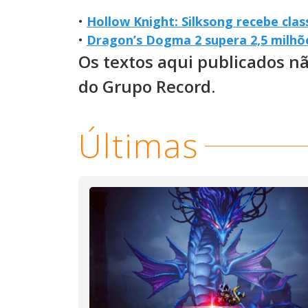
•
Hollow Knight: Silksong recebe class
•
Dragon’s Dogma 2 supera 2,5 milhõ
Os textos aqui publicados n
do Grupo Record.
Últimas