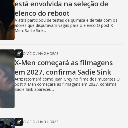
está envolvida na seleção de
elenco do reboot
A atriz participou de testes de química e de tela com os
atores que disputavam vagas para o elenco O post X-
Men: Sadie Sink...
O VÍCIO
/
HÁ 2 HORAS
X-Men começará as filmagens
em 2027, confirma Sadie Sink
Atriz retornará como Jean Grey no filme dos mutantes O
post X-Men começará as filmagens em 2027, confirma
Sadie Sink apareceu...
O VÍCIO
/
HÁ 3 HORAS