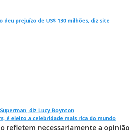
o deu prejuízo de US$ 130 milhões, diz site
 Superman, diz Lucy Boynton
s, é eleito a celebridade mais rica do mundo
ão refletem necessariamente a opinião