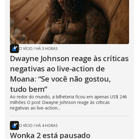
O VÍCIO
/
HÁ 3 HORAS
Dwayne Johnson reage às críticas
negativas ao live-action de
Moana: “Se você não gostou,
tudo bem”
Ao redor do mundo, a bilheteria ficou em apenas US$ 246
milhões O post Dwayne Johnson reage às críticas
negativas ao live-action...
O VÍCIO
/
HÁ 4 HORAS
Wonka 2 está pausado