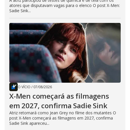
A atriz participou de testes de química e de tela com os
atores que disputavam vagas para o elenco O post X-Men:
Sadie Sink...
O VÍCIO
/
07/08/2026
X-Men começará as filmagens
em 2027, confirma Sadie Sink
Atriz retornará como Jean Grey no filme dos mutantes O
post X-Men começará as filmagens em 2027, confirma
Sadie Sink apareceu...