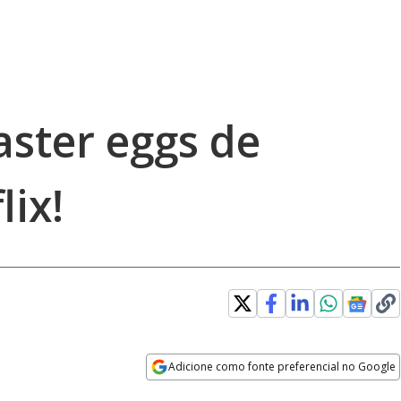
aster eggs de
lix!
Adicione como fonte preferencial no Google
Opens in new window