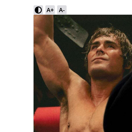
A+
A-