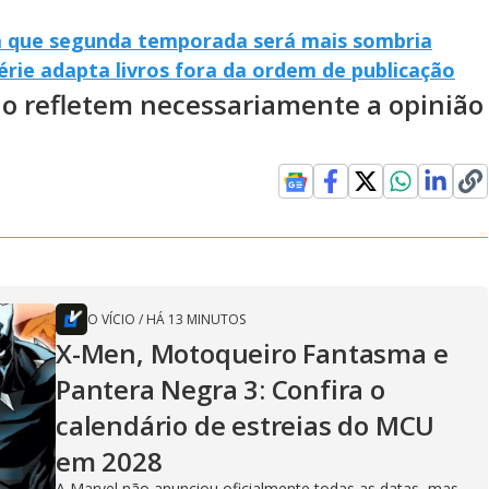
ma que segunda temporada será mais sombria
série adapta livros fora da ordem de publicação
ão refletem necessariamente a opinião
O VÍCIO
/
HÁ 13 MINUTOS
X-Men, Motoqueiro Fantasma e
Pantera Negra 3: Confira o
calendário de estreias do MCU
em 2028
A Marvel não anunciou oficialmente todas as datas, mas