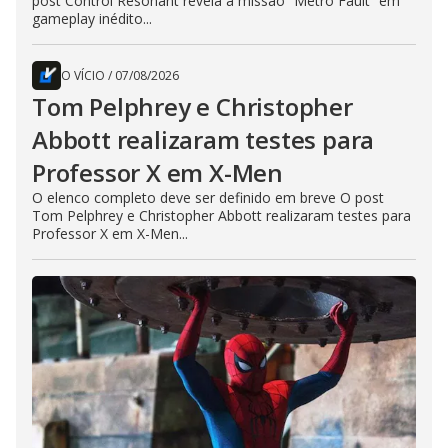
post Control Resonant revela a missão “Metro Fault” em
gameplay inédito...
O VÍCIO
/
07/08/2026
Tom Pelphrey e Christopher
Abbott realizaram testes para
Professor X em X-Men
O elenco completo deve ser definido em breve O post
Tom Pelphrey e Christopher Abbott realizaram testes para
Professor X em X-Men...