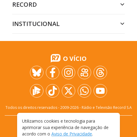
RECORD
INSTITUCIONAL
O VÍCIO
Todos os direitos reservados - 2009-
2026
- Rádio e Televisão Record S.A
Utilizamos cookies e tecnologia para
CARREIRA
FALE CONOSCO
PRIVACIDADE
aprimorar sua experiência de navegação de
TERMOS E CONDIÇÕES DE USO
acordo com o
Aviso de Privacidade
.