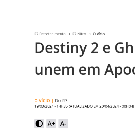
R7 Entretenimento
R7 Nitro
O Vício
Destiny 2 e Gh
unem em Apoc
O VÍCIO
|
Do R7
19/03/2024 - 14H35
(ATUALIZADO EM
20/04/2024 - 00H04
)
A+
A-