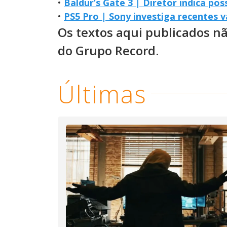
•
Baldur’s Gate 3 | Diretor indica po
•
PS5 Pro | Sony investiga recentes
Os textos aqui publicados n
do Grupo Record.
Últimas