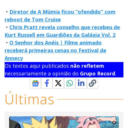
•
Diretor de A Múmia ficou “ofendido” com
reboot de Tom Cruise
•
Chris Pratt revela conselho que recebeu de
Kurt Russell em Guardiões da Galáxia Vol. 2
•
O Senhor dos Anéis | Filme animado
receberá primeiras cenas no Festival de
Annecy
Os textos aqui publicados
não refletem
necessariamente a opinião do
Grupo Record
.
Últimas