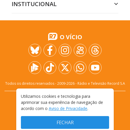
INSTITUCIONAL
O VÍCIO
Todos os direitos reservados - 2009-
2026
- Rádio e Televisão Record S.A
Utilizamos cookies e tecnologia para
CARREIRA
FALE CONOSCO
PRIVACIDADE
aprimorar sua experiência de navegação de
TERMOS E CONDIÇÕES DE USO
acordo com o
Aviso de Privacidade
.
FECHAR