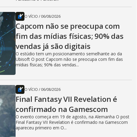
O VÍCIO
/
06/08/2026
Capcom não se preocupa com
fim das mídias físicas; 90% das
vendas já são digitais
O estúdio tem um posicionamento semelhante ao da
Ubisoft O post Capcom não se preocupa com fim das
mídias físicas; 90% das vendas...
O VÍCIO
/
06/08/2026
Final Fantasy VII Revelation é
confirmado na Gamescom
O evento começa em 19 de agosto, na Alemanha O post
Final Fantasy VII Revelation é confirmado na Gamescom
apareceu primeiro em O...