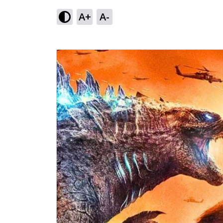
A+
A-