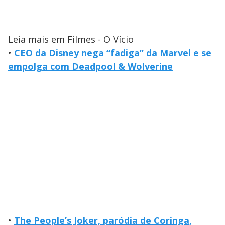
Leia mais em Filmes - O Vício
•
CEO da Disney nega “fadiga” da Marvel e se
empolga com Deadpool & Wolverine
•
The People’s Joker, paródia de Coringa,