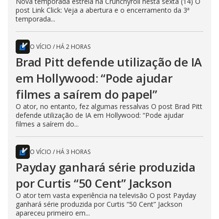
Nova temporada estreia na Crunchyroll nesta sexta (14) O
post Link Click: Veja a abertura e o encerramento da 3ª
temporada...
O VÍCIO
/
HÁ 2 HORAS
Brad Pitt defende utilização de IA
em Hollywood: “Pode ajudar
filmes a saírem do papel”
O ator, no entanto, fez algumas ressalvas O post Brad Pitt
defende utilização de IA em Hollywood: “Pode ajudar
filmes a saírem do...
O VÍCIO
/
HÁ 3 HORAS
Payday ganhará série produzida
por Curtis “50 Cent” Jackson
O ator tem vasta experiência na televisão O post Payday
ganhará série produzida por Curtis “50 Cent” Jackson
apareceu primeiro em...