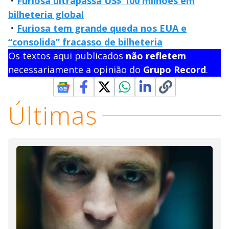
•
Furiosa ultrapassa US$ 100 milhões em
bilheteria global
•
Furiosa tem grande queda nos EUA e
“consolida” fracasso de bilheteria
Os textos aqui publicados
não refletem
necessariamente a opinião do
Grupo Record
.
Últimas