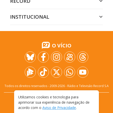
RECORD
INSTITUCIONAL
O VÍCIO
Todos os direitos reservados - 2009-
2026
- Rádio e Televisão Record S.A
Utilizamos cookies e tecnologia para
CARREIRA
FALE CONOSCO
PRIVACIDADE
aprimorar sua experiência de navegação de
TERMOS E CONDIÇÕES DE USO
acordo com o
Aviso de Privacidade
.