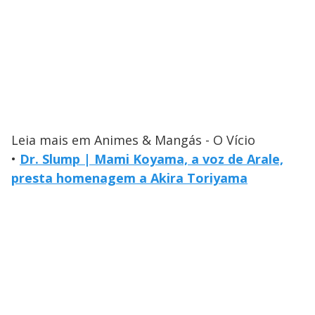
Leia mais em Animes & Mangás - O Vício
•
Dr. Slump | Mami Koyama, a voz de Arale,
presta homenagem a Akira Toriyama