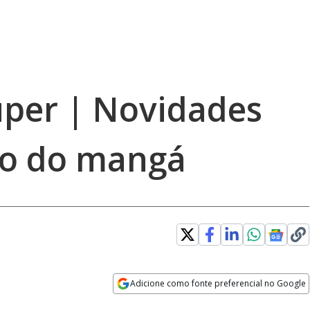
uper | Novidades
no do mangá
Adicione como fonte preferencial no Google
Opens in new window