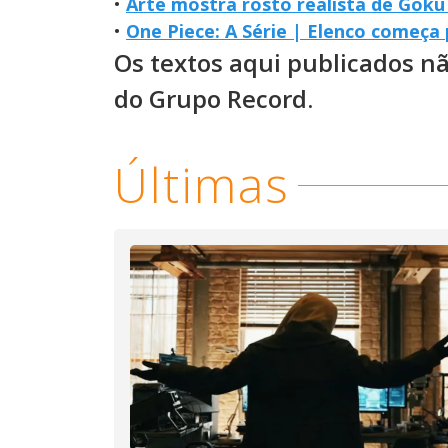
•
Arte mostra rosto realista de Goku
•
One Piece: A Série | Elenco começa
Os textos aqui publicados n
do Grupo Record.
Últimas