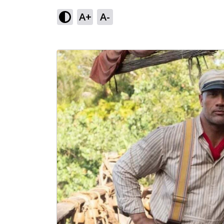
A+
A-